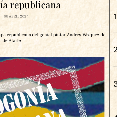
a republicana
1
08 ABRIL 2024
apa republicana del genial pintor Andrés Vázquez de
o de Atarfe
2
3