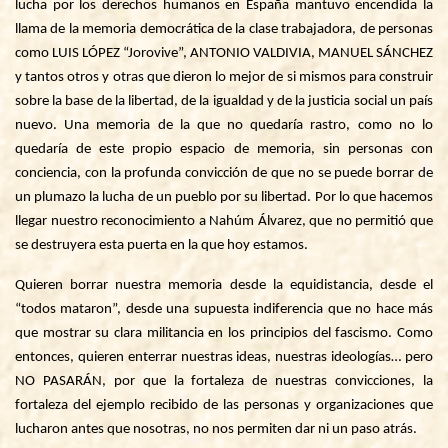
lucha por los derechos humanos en España mantuvo encendida la
llama de la memoria democrática de la clase trabajadora, de personas
como
LUIS LÓPEZ “Jorovive”, ANTONIO VALDIVIA, MANUEL SÁNCHEZ
y tantos otros y otras que dieron lo mejor de si mismos para construir
sobre la base de la libertad, de la igualdad y de la justicia social un país
nuevo
. Una memoria de la que no quedaría rastro, como no lo
quedaría de este propio espacio de memoria, sin personas con
conciencia, con la profunda convicción de que no se puede borrar de
un plumazo la lucha de un pueblo por su libertad. Por lo que hacemos
llegar nuestro reconocimiento a
Nahúm Álvarez
, que no permitió que
se destruyera esta puerta en la que hoy estamos.
Quieren borrar nuestra memoria desde la equidistancia, desde el
“todos mataron”, desde una supuesta indiferencia que no hace más
que mostrar su clara militancia en los principios del fascismo. Como
entonces, quieren enterrar nuestras ideas, nuestras ideologías… pero
NO PASARÁN, por que la fortaleza de nuestras convicciones, la
fortaleza del ejemplo recibido de las personas y organizaciones que
lucharon antes que nosotras, no nos permiten dar ni un paso atrás.