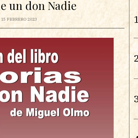
e un don Nadie
1
15 FEBRERO 2023
2
3