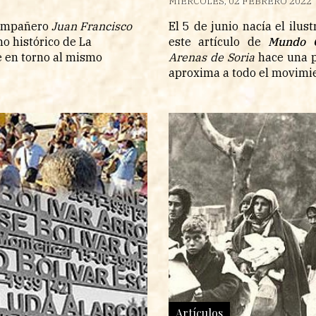
MIÉRCOLES, 02 FEBRERO 2022
compañero
Juan Francisco
El 5 de junio nacía el ilus
o histórico de La
este artículo de
Mundo 
e en torno al mismo
Arenas de Soria
hace una 
aproxima a todo el movimie
Artículos